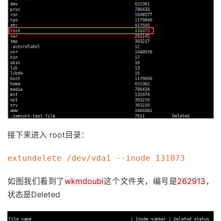
接下来进入 root目录：
extundelete /dev/vda1 --inode 131073
如图我们看到了
wkmdoubi
这个文件夹，编号是
262913
，
状态是Deleted