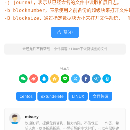
-j journal，表示从已经命名的文件中读取扩展日志。

-b blocknumber，表示使用之前备份的超级块来打开
-B blocksize，通过指定数据块大小来打开文件系统
赞(
4
)

未经允许不得转载：
小伟博客
»
Linux下恢复误删的文件
分享到









centos
extundelete
LINUX
文件恢复
misery
欢迎加群，提供免费咨询，精力有限，不能保证一一作答，希
望大家可以多折腾折腾。不想折腾的小伙伴们，可以有偿搭建