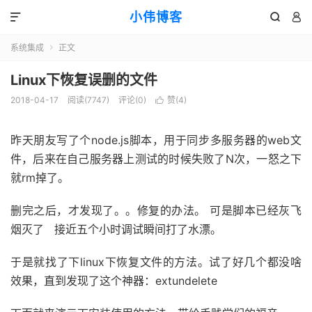
小伟博客



系统集成
正文

Linux下恢复误删的文件
2018-04-17
阅读(
7747
)
评论(0)
赞(
4
)

昨天朋友写了个node.js脚本，用于同步多服务器的web文
件，后来在自己服务器上测试的时候失败了N次，一怒之下
就rm掉了。
删完之后，才发现了。。修复的办法。 可是脚本已经灰飞
烟灭了 接近五个小时调试瞬间打了水漂。
于是就找了下linux下恢复文件的方法。试了好几个都没啥
效果，直到发现了这个神器：extundelete