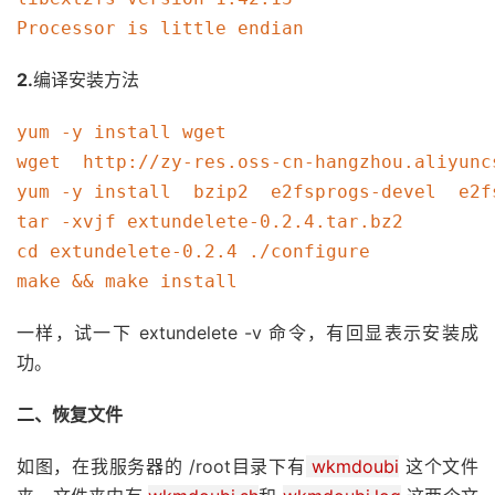
Processor is little endian
2.
编译安装方法
yum -y install wget

wget  http://zy-res.oss-cn-hangzhou.aliyunc
yum -y install  bzip2  e2fsprogs-devel  e2f
tar -xvjf extundelete-0.2.4.tar.bz2

cd extundelete-0.2.4 ./configure

make && make install
一样，试一下 extundelete -v 命令，有回显表示安装成
功。
二、恢复文件
如图，在我服务器的 /root目录下有
wkmdoubi
这个文件