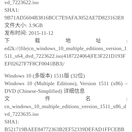
vd_7223622.iso
SHA1:
9B71AD5604B3816BCC7E9AFA3052AE7D823163E8
文件大小: 3.9GB
发布时间: 2015-11-12
下载地址:
ed2k://|file|cn_windows_10_multiple_editions_version_1
511_x64_dvd_7223622.iso|4187224064|FE3F221D193F
EF02627F7F8CF0041BB3|/
Windows 10 (多版本) 1511版 (32位)
Windows 10 (Multiple Editions), Version 1511 (x86) –
DVD (Chinese-Simplified) 详细信息
文件名:
cn_windows_10_multiple_editions_version_1511_x86_d
vd_7223635.iso
SHA1:
B521719BAEE84772363B2EF52339DEFAD1FFCEBB