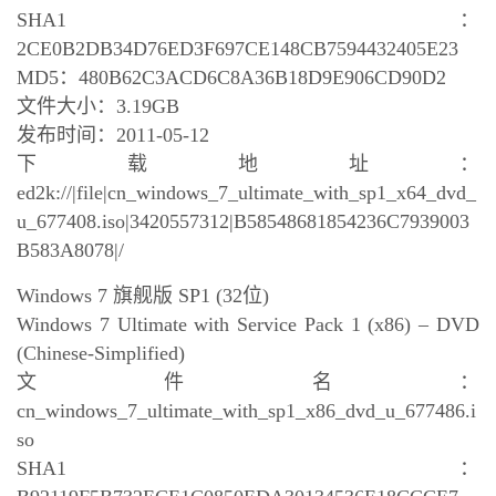
SHA1：
2CE0B2DB34D76ED3F697CE148CB7594432405E23
MD5：480B62C3ACD6C8A36B18D9E906CD90D2
文件大小：3.19GB
发布时间：2011-05-12
下载地址：
ed2k://|file|cn_windows_7_ultimate_with_sp1_x64_dvd_
u_677408.iso|3420557312|B58548681854236C7939003
B583A8078|/
Windows 7 旗舰版 SP1 (32位)
Windows 7 Ultimate with Service Pack 1 (x86) – DVD
(Chinese-Simplified)
文件名：
cn_windows_7_ultimate_with_sp1_x86_dvd_u_677486.i
so
SHA1：