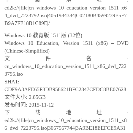
下载地址:
ed2k://|file|cn_windows_10_education_version_1511_x6
4_dvd_7223792.iso|4051984384|C02180B4599239E5F7
B9A7FE18B1C89E|/
Windows 10 教育版 1511版 (32位)
Windows 10 Education, Version 1511 (x86) – DVD
(Chinese-Simplified)
文件名:
cn_windows_10_education_version_1511_x86_dvd_722
3795.iso
SHA1:
CDF9A3AFE65F8DB958621BFC2847CFDC8BE07628
文件大小: 2.85GB
发布时间: 2015-11-12
下载地址:
ed2k://|file|cn_windows_10_education_version_1511_x8
6_dvd_7223795.iso|3057567744|3A9BE18EEFCE9A31