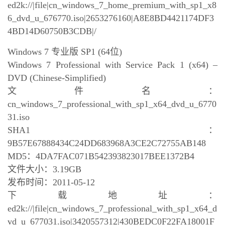
ed2k://|file|cn_windows_7_home_premium_with_sp1_x8
6_dvd_u_676770.iso|2653276160|A8E8BD4421174DF3
4BD14D60750B3CDB|/
Windows 7 专业版 SP1 (64位)
Windows 7 Professional with Service Pack 1 (x64) –
DVD (Chinese-Simplified)
文件名：
cn_windows_7_professional_with_sp1_x64_dvd_u_6770
31.iso
SHA1：
9B57E67888434C24DD683968A3CE2C72755AB148
MD5：4DA7FAC071B542393823017BEE1372B4
文件大小：3.19GB
发布时间：2011-05-12
下载地址：
ed2k://|file|cn_windows_7_professional_with_sp1_x64_d
vd_u_677031.iso|3420557312|430BEDC0F22FA18001F