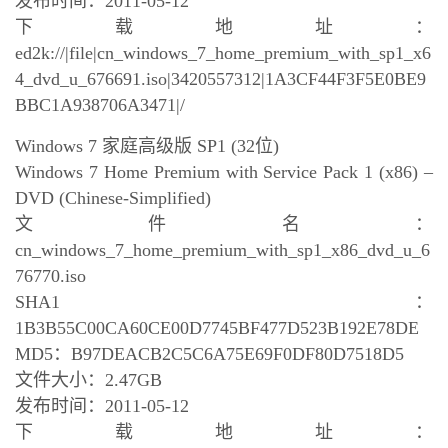
发布时间：2011-05-12
下载地址：
ed2k://|file|cn_windows_7_home_premium_with_sp1_x6
4_dvd_u_676691.iso|3420557312|1A3CF44F3F5E0BE9
BBC1A938706A3471|/
Windows 7 家庭高级版 SP1 (32位)
Windows 7 Home Premium with Service Pack 1 (x86) –
DVD (Chinese-Simplified)
文件名：
cn_windows_7_home_premium_with_sp1_x86_dvd_u_6
76770.iso
SHA1：
1B3B55C00CA60CE00D7745BF477D523B192E78DE
MD5：B97DEACB2C5C6A75E69F0DF80D7518D5
文件大小：2.47GB
发布时间：2011-05-12
下载地址：