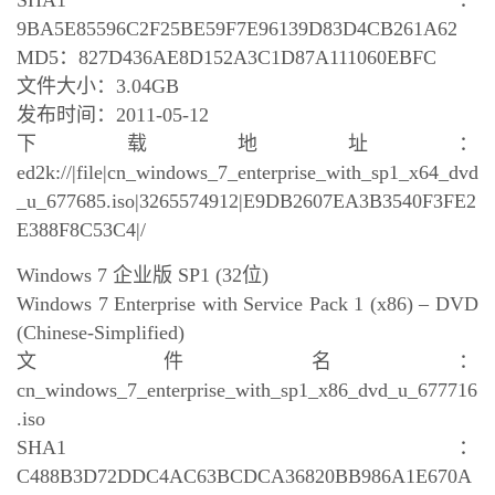
SHA1：
9BA5E85596C2F25BE59F7E96139D83D4CB261A62
MD5：827D436AE8D152A3C1D87A111060EBFC
文件大小：3.04GB
发布时间：2011-05-12
下载地址：
ed2k://|file|cn_windows_7_enterprise_with_sp1_x64_dvd
_u_677685.iso|3265574912|E9DB2607EA3B3540F3FE2
E388F8C53C4|/
Windows 7 企业版 SP1 (32位)
Windows 7 Enterprise with Service Pack 1 (x86) – DVD
(Chinese-Simplified)
文件名：
cn_windows_7_enterprise_with_sp1_x86_dvd_u_677716
.iso
SHA1：
C488B3D72DDC4AC63BCDCA36820BB986A1E670A