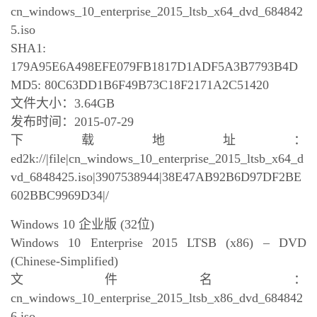
cn_windows_10_enterprise_2015_ltsb_x64_dvd_684842
5.iso
SHA1:
179A95E6A498EFE079FB1817D1ADF5A3B7793B4D
MD5: 80C63DD1B6F49B73C18F2171A2C51420
文件大小：3.64GB
发布时间：2015-07-29
下载地址：
ed2k://|file|cn_windows_10_enterprise_2015_ltsb_x64_d
vd_6848425.iso|3907538944|38E47AB92B6D97DF2BE
602BBC9969D34|/
Windows 10 企业版 (32位)
Windows 10 Enterprise 2015 LTSB (x86) – DVD
(Chinese-Simplified)
文件名：
cn_windows_10_enterprise_2015_ltsb_x86_dvd_684842
6.iso