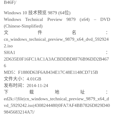
B46F|/
Windows 10 技术预览 9879 (64位)
Windows Technical Preview 9879 (x64) – DVD
(Chinese-Simplified)
文件名：
cn_windows_technical_preview_9879_x64_dvd_592924
2.iso
SHA1：
2D635E0F16FC1AC1A3ACBDDBD8F76B96DD2B467
6
MD5：F1880D63F6A8434E17C48E1148CD715B
文件大小：4.01GB
发布时间：2014-11-24
下载地址：
ed2k://|file|cn_windows_technical_preview_9879_x64_d
vd_5929242.iso|4308244480|0FA7AF4BB7826D829D40
9845683214A7|/