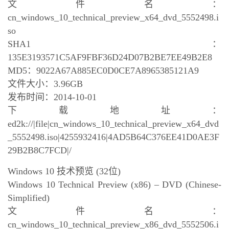
文件名：
cn_windows_10_technical_preview_x64_dvd_5552498.i
so
SHA1：
135E3193571C5AF9FBF36D24D07B2BE7EE49B2E8
MD5：9022A67A885EC0D0CE7A8965385121A9
文件大小：3.96GB
发布时间：2014-10-01
下载地址：
ed2k://|file|cn_windows_10_technical_preview_x64_dvd
_5552498.iso|4255932416|4AD5B64C376EE41D0AE3F
29B2B8C7FCD|/
Windows 10 技术预览 (32位)
Windows 10 Technical Preview (x86) – DVD (Chinese-
Simplified)
文件名：
cn_windows_10_technical_preview_x86_dvd_5552506.i