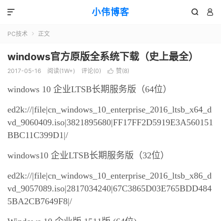
小伟博客



PC技术
正文

windows官方原版全系统下载（史上最全）
2017-05-16
阅读(
1W+
)
评论(0)
赞(
8
)

windows 10 企业LTSB长期服务版（64位）
ed2k://|file|cn_windows_10_enterprise_2016_ltsb_x64_d
vd_9060409.iso|3821895680|FF17FF2D5919E3A560151
BBC11C399D1|/
windows10 企业LTSB长期服务版（32位）
ed2k://|file|cn_windows_10_enterprise_2016_ltsb_x86_d
vd_9057089.iso|2817034240|67C3865D03E765BDD484
5BA2CB7649F8|/