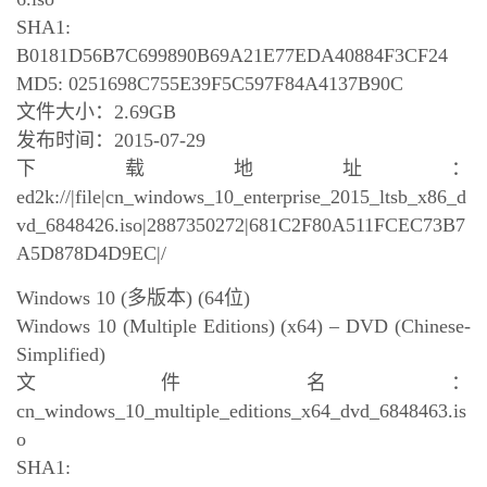
SHA1:
B0181D56B7C699890B69A21E77EDA40884F3CF24
MD5: 0251698C755E39F5C597F84A4137B90C
文件大小：2.69GB
发布时间：2015-07-29
下载地址：
ed2k://|file|cn_windows_10_enterprise_2015_ltsb_x86_d
vd_6848426.iso|2887350272|681C2F80A511FCEC73B7
A5D878D4D9EC|/
Windows 10 (多版本) (64位)
Windows 10 (Multiple Editions) (x64) – DVD (Chinese-
Simplified)
文件名：
cn_windows_10_multiple_editions_x64_dvd_6848463.is
o
SHA1: