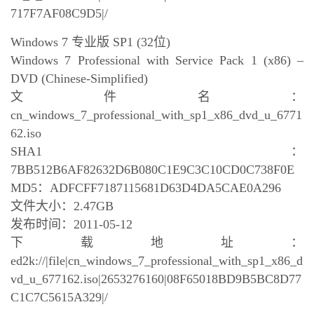
717F7AF08C9D5|/
Windows 7 专业版 SP1 (32位)
Windows 7 Professional with Service Pack 1 (x86) –
DVD (Chinese-Simplified)
文件名：
cn_windows_7_professional_with_sp1_x86_dvd_u_6771
62.iso
SHA1：
7BB512B6AF82632D6B080C1E9C3C10CD0C738F0E
MD5：ADFCFF7187115681D63D4DA5CAE0A296
文件大小：2.47GB
发布时间：2011-05-12
下载地址：
ed2k://|file|cn_windows_7_professional_with_sp1_x86_d
vd_u_677162.iso|2653276160|08F65018BD9B5BC8D77
C1C7C5615A329|/