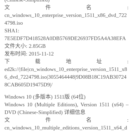
文件名:
cn_windows_10_enterprise_version_1511_x86_dvd_722
4798.iso
SHA1:
7E5EDF7D418528A0DB5769DE26937FD5A4A38EFA
文件大小: 2.85GB
发布时间: 2015-11-12
下载地址:
ed2k://|file|cn_windows_10_enterprise_version_1511_x8
6_dvd_7224798.iso|3055464448|9D08B18C19AB30724
8CAB605D19475D9|/
Windows 10 (多版本) 1511版 (64位)
Windows 10 (Multiple Editions), Version 1511 (x64) –
DVD (Chinese-Simplified) 详细信息
文件名:
cn_windows_10_multiple_editions_version_1511_x64_d