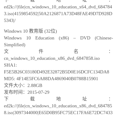
下载地址：
ed2k://|file|cn_windows_10_education_x64_dvd_684784
3.iso|4159854592|50A2126871A73D48FAE49D7D928D
5343|/
Windows 10 教育版 (32位)
Windows 10 Education (x86) – DVD (Chinese-
Simplified)
文件名：
cn_windows_10_education_x86_dvd_6847858.iso
SHA1:
F5E5B26C03180D492E32872B5D0E16DCFC134DA8
MD5: 4F14E5FC6A88DA4869040B0788B15901
文件大小：2.88GB
发布时间：2015-07-29
下载地址：
ed2k://|file|cn_windows_10_education_x86_dvd_684785
8.iso|3097344000|E65D0B95FC75EC17FA6E72DC7433