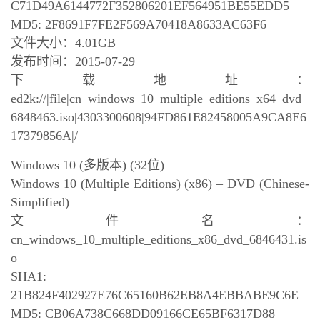
C71D49A6144772F352806201EF564951BE55EDD5
MD5: 2F8691F7FE2F569A70418A8633AC63F6
文件大小：4.01GB
发布时间：2015-07-29
下载地址：
ed2k://|file|cn_windows_10_multiple_editions_x64_dvd_
6848463.iso|4303300608|94FD861E82458005A9CA8E6
17379856A|/
Windows 10 (多版本) (32位)
Windows 10 (Multiple Editions) (x86) – DVD (Chinese-
Simplified)
文件名：
cn_windows_10_multiple_editions_x86_dvd_6846431.is
o
SHA1:
21B824F402927E76C65160B62EB8A4EBBABE9C6E
MD5: CB06A738C668DD09166CE65BF6317D88