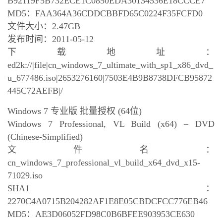
B92119F5B732ECE1C0850EDA30134536E18CCCE7
MD5：FAA364A36CDDCBBFD65C0224F35FCFD0
文件大小：2.47GB
发布时间：2011-05-12
下载地址：
ed2k://|file|cn_windows_7_ultimate_with_sp1_x86_dvd_
u_677486.iso|2653276160|7503E4B9B8738DFCB95872
445C72AEFB|/
Windows 7 专业版 批量授权 (64位)
Windows 7 Professional, VL Build (x64) – DVD
(Chinese-Simplified)
文件名：
cn_windows_7_professional_vl_build_x64_dvd_x15-
71029.iso
SHA1：
2270C4A0715B204282AF1E8E05CBDCFCC776EB46
MD5：AE3D06052FD98C0B6BFEE903953CE630