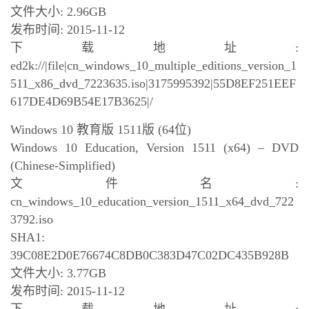
文件大小: 2.96GB
发布时间: 2015-11-12
下载地址:
ed2k://|file|cn_windows_10_multiple_editions_version_1
511_x86_dvd_7223635.iso|3175995392|55D8EF251EEF
617DE4D69B54E17B3625|/
Windows 10 教育版 1511版 (64位)
Windows 10 Education, Version 1511 (x64) – DVD
(Chinese-Simplified)
文件名:
cn_windows_10_education_version_1511_x64_dvd_722
3792.iso
SHA1:
39C08E2D0E76674C8DB0C383D47C02DC435B928B
文件大小: 3.77GB
发布时间: 2015-11-12