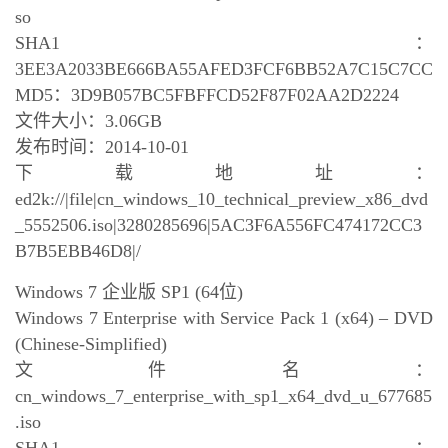
so
SHA1：
3EE3A2033BE666BA55AFED3FCF6BB52A7C15C7CC
MD5：3D9B057BC5FBFFCD52F87F02AA2D2224
文件大小：3.06GB
发布时间：2014-10-01
下载地址：
ed2k://|file|cn_windows_10_technical_preview_x86_dvd
_5552506.iso|3280285696|5AC3F6A556FC474172CC3
B7B5EBB46D8|/
Windows 7 企业版 SP1 (64位)
Windows 7 Enterprise with Service Pack 1 (x64) – DVD
(Chinese-Simplified)
文件名：
cn_windows_7_enterprise_with_sp1_x64_dvd_u_677685
.iso