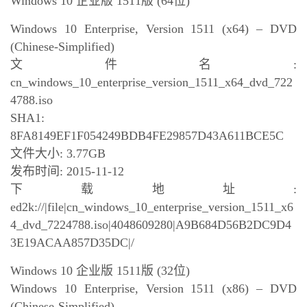
Windows 10 企业版 1511版 (64位)
Windows 10 Enterprise, Version 1511 (x64) – DVD
(Chinese-Simplified)
文件名:
cn_windows_10_enterprise_version_1511_x64_dvd_722
4788.iso
SHA1:
8FA8149EF1F054249BDB4FE29857D43A611BCE5C
文件大小: 3.77GB
发布时间: 2015-11-12
下载地址:
ed2k://|file|cn_windows_10_enterprise_version_1511_x6
4_dvd_7224788.iso|4048609280|A9B684D56B2DC9D4
3E19ACAA857D35DC|/
Windows 10 企业版 1511版 (32位)
Windows 10 Enterprise, Version 1511 (x86) – DVD
(Chinese-Simplified)