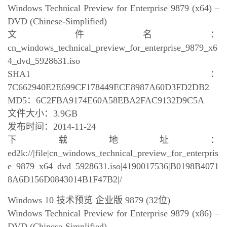
Windows Technical Preview for Enterprise 9879 (x64) –
DVD (Chinese-Simplified)
文件名：
cn_windows_technical_preview_for_enterprise_9879_x6
4_dvd_5928631.iso
SHA1：
7C662940E2E699CF178449ECE8987A60D3FD2DB2
MD5：6C2FBA9174E60A58EBA2FAC9132D9C5A
文件大小：3.9GB
发布时间：2014-11-24
下载地址：
ed2k://|file|cn_windows_technical_preview_for_enterpris
e_9879_x64_dvd_5928631.iso|4190017536|B0198B4071
8A6D156D0843014B1F47B2|/
Windows 10 技术预览 企业版 9879 (32位)
Windows Technical Preview for Enterprise 9879 (x86) –
DVD (Chinese-Simplified)