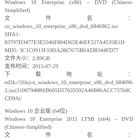
Windows 10 Enterprise (x86) – DVD (Chinese-
Simplified)
文件名：
cn_windows_10_enterprise_x86_dvd_6846962.iso
SHA1:
83797D3477E3E5346F804D65E46EF227A4535B1D
MD5: 3C1C0913F10DA2867675B0ADB344FD77
文件大小：2.89GB
发布时间：2015-07-29
下载地址：
ed2k://|file|cn_windows_10_enterprise_x86_dvd_684696
2.iso|3100794880|B605D57635502A46B86ACC73764C
CD9A|/
Windows 10 企业版 (64位)
Windows 10 Enterprise 2015 LTSB (x64) – DVD
(Chinese-Simplified)
文件名：