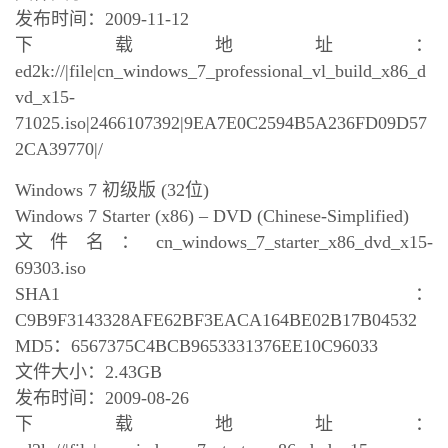
发布时间：2009-11-12
下载地址：
ed2k://|file|cn_windows_7_professional_vl_build_x86_d
vd_x15-
71025.iso|2466107392|9EA7E0C2594B5A236FD09D57
2CA39770|/
Windows 7 初级版 (32位)
Windows 7 Starter (x86) – DVD (Chinese-Simplified)
文件名：cn_windows_7_starter_x86_dvd_x15-
69303.iso
SHA1：
C9B9F3143328AFE62BF3EACA164BE02B17B04532
MD5：6567375C4BCB9653331376EE10C96033
文件大小：2.43GB
发布时间：2009-08-26
下载地址：