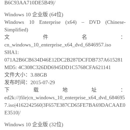
B6C93AA710DE5B49|/
Windows 10 企业版 (64位)
Windows 10 Enterprise (x64) – DVD (Chinese-
Simplified)
文件名：
cn_windows_10_enterprise_x64_dvd_6846957.iso
SHA1:
071A2B6CB634D46E12DC2B287DCFDB737A615281
MD5: 4C308C326DD6945DD1C5768CFA621141
文件大小：3.88GB
发布时间：2015-07-29
下载地址：
ed2k://|file|cn_windows_10_enterprise_x64_dvd_684695
7.iso|4162242560|3F657E387CD65FE7BA69DACAAE0
E3510|/
Windows 10 企业版 (32位)