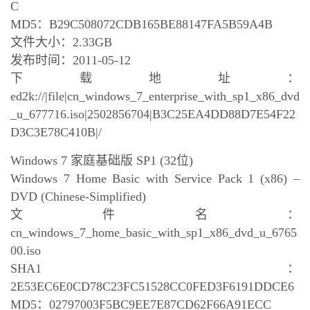
C
MD5：B29C508072CDB165BE88147FA5B59A4B
文件大小：2.33GB
发布时间：2011-05-12
下载地址：
ed2k://|file|cn_windows_7_enterprise_with_sp1_x86_dvd
_u_677716.iso|2502856704|B3C25EA4DD88D7E54F22
D3C3E78C410B|/
Windows 7 家庭基础版 SP1 (32位)
Windows 7 Home Basic with Service Pack 1 (x86) –
DVD (Chinese-Simplified)
文件名：
cn_windows_7_home_basic_with_sp1_x86_dvd_u_6765
00.iso
SHA1：
2E53EC6E0CD78C23FC51528CC0FED3F6191DDCE6
MD5：02797003F5BC9EE7E87CD62F66A91ECC