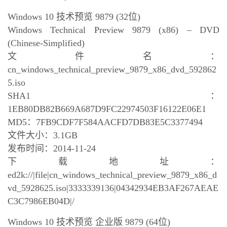
Windows 10 技术预览 9879 (32位)
Windows Technical Preview 9879 (x86) – DVD
(Chinese-Simplified)
文件名：
cn_windows_technical_preview_9879_x86_dvd_592862
5.iso
SHA1：
1EB80DB82B669A687D9FC22974503F16122E06E1
MD5：7FB9CDF7F584AACFD7DB83E5C3377494
文件大小：3.1GB
发布时间：2014-11-24
下载地址：
ed2k://|file|cn_windows_technical_preview_9879_x86_d
vd_5928625.iso|3333339136|04342934EB3AF267AEAE
C3C7986EB04D|/
Windows 10 技术预览 企业版 9879 (64位)