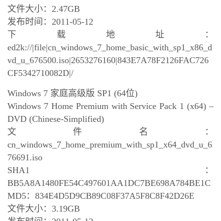
文件大小：2.47GB
发布时间：2011-05-12
下载地址：
ed2k://|file|cn_windows_7_home_basic_with_sp1_x86_d
vd_u_676500.iso|2653276160|843E7A78F2126FAC726
CF5342710082D|/
Windows 7 家庭高级版 SP1 (64位)
Windows 7 Home Premium with Service Pack 1 (x64) –
DVD (Chinese-Simplified)
文件名：
cn_windows_7_home_premium_with_sp1_x64_dvd_u_6
76691.iso
SHA1：
BB5A8A1480FE54C497601AA1DC7BE698A784BE1C
MD5：834E4D5D9CB89C08F37A5F8C8F42D26E
文件大小：3.19GB