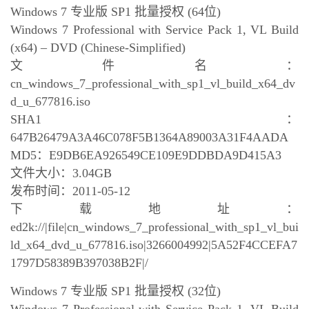
Windows 7 专业版 SP1 批量授权 (64位)
Windows 7 Professional with Service Pack 1, VL Build
(x64) – DVD (Chinese-Simplified)
文件名：
cn_windows_7_professional_with_sp1_vl_build_x64_dv
d_u_677816.iso
SHA1：
647B26479A3A46C078F5B1364A89003A31F4AADA
MD5：E9DB6EA926549CE109E9DDBDA9D415A3
文件大小：3.04GB
发布时间：2011-05-12
下载地址：
ed2k://|file|cn_windows_7_professional_with_sp1_vl_bui
ld_x64_dvd_u_677816.iso|3266004992|5A52F4CCEFA7
1797D58389B397038B2F|/
Windows 7 专业版 SP1 批量授权 (32位)