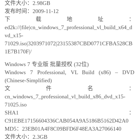
文件大小：2.98GB
发布时间：2009-11-12
下载地址：
ed2k://|file|cn_windows_7_professional_vl_build_x64_d
vd_x15-
71029.iso|3203971072|23155387CBD0771CFBA528CB
1E7B170F|/
Windows 7 专业版 批量授权 (32位)
Windows 7 Professional, VL Build (x86) – DVD
(Chinese-Simplified)
文件名：
cn_windows_7_professional_vl_build_x86_dvd_x15-
71025.iso
SHA1：
C91EBE17156604336CAB054A9A5186B5162D42A0
MD5：23EB01A4F8C09BFD6F48EA3A27066140
文件大小：2.3GB