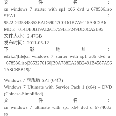
文件名：
cn_windows_7_starter_with_sp1_x86_dvd_u_678536.iso
SHA1：
9522D435348353BAD69047C0161B7A9115A3C2A6
MD5：014DE0B19AE6C5759B1F249DD0CA2B95
文件大小：2.47GB
发布时间：2011-05-12
下载地址：
ed2k://|file|cn_windows_7_starter_with_sp1_x86_dvd_u
_678536.iso|2653276160|B0A788EA28B2491B4587A56
1A8CB5B19|/
Windows 7 旗舰版 SP1 (64位)
Windows 7 Ultimate with Service Pack 1 (x64) – DVD
(Chinese-Simplified)
文件名：
cn_windows_7_ultimate_with_sp1_x64_dvd_u_677408.i
so