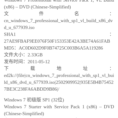
Windows 7 Professional with Service Pack 1, VL Build
(x86) – DVD (Chinese-Simplified)
文件名：
cn_windows_7_professional_with_sp1_vl_build_x86_dv
d_u_677939.iso
SHA1：
27AE9FBAF9EE076F50F153353E42A3BE74A61FAB
MD5：AC0D602D9F0B74725C003B6A5A119286
文件大小：2.33GB
发布时间：2011-05-12
下载地址：
ed2k://|file|cn_windows_7_professional_with_sp1_vl_bui
ld_x86_dvd_u_677939.iso|2502909952|935E5B4B75452
7BE3C238FA6ABDD9B86|/
Windows 7 初级版 SP1 (32位)
Windows 7 Starter with Service Pack 1 (x86) – DVD
(Chinese-Simplified)