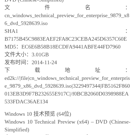
文件名：
cn_windows_technical_preview_for_enterprise_9879_x8
6_dvd_5928639.iso
SHA1：
B7175B45C9883EAEF2FA8C23CEBA245D6357C60E
MD5：EC6E6B58B18ECDFA9441ABFE44FD7960
文件大小：3.01GB
发布时间：2014-11-24
下载地址：
ed2k://|file|cn_windows_technical_preview_for_enterpris
e_9879_x86_dvd_5928639.iso|3229497344|FB5162F860
013EB3D9F7B232655E917C|/f0BCB2060D0398988EA
533FDAC36AE134
Windows 10 技术预览 (64位)
Windows 10 Technical Preview (x64) – DVD (Chinese-
Simplified)