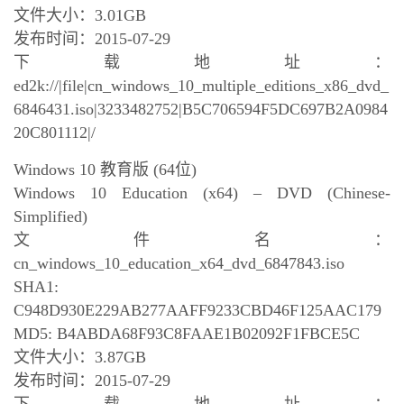
文件大小：3.01GB
发布时间：2015-07-29
下载地址：
ed2k://|file|cn_windows_10_multiple_editions_x86_dvd_
6846431.iso|3233482752|B5C706594F5DC697B2A0984
20C801112|/
Windows 10 教育版 (64位)
Windows 10 Education (x64) – DVD (Chinese-
Simplified)
文件名：
cn_windows_10_education_x64_dvd_6847843.iso
SHA1:
C948D930E229AB277AAFF9233CBD46F125AAC179
MD5: B4ABDA68F93C8FAAE1B02092F1FBCE5C
文件大小：3.87GB
发布时间：2015-07-29