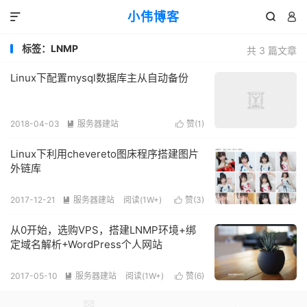
小伟博客



标签：LNMP
共 3 篇文章
Linux下配置mysql数据库主从自动备份
2018-04-03
服务器建站
赞(
1
)


阅读(
3937
)
Linux下利用chevereto图床程序搭建图片
外链库
2017-12-21
服务器建站
阅读(
1W+
)
赞(
3
)


从0开始，选购VPS，搭建LNMP环境+绑
定域名解析+WordPress个人网站
2017-05-10
服务器建站
阅读(
1W+
)
赞(
6
)

