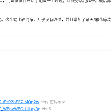
建，而是慢慢自己动手配置一个环境，让服务端跑起来。最后再
业端。这个端比较纯净，几乎没有改过，并且增加了诸天/邪花等装
mDRuEsR2bEF7JMOq2w
ciqy 密码qqz
gQ9_WBpvWBCtUlLay3g
chn5