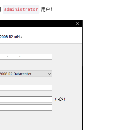
用
用户！
administrator