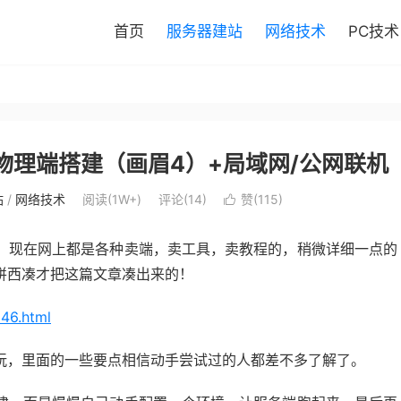
首页
服务器建站
网络技术
PC技术
物理端搭建（画眉4）+局域网/公网联机
站
/
网络技术
阅读(
1W+
)
评论(14)
赞(
115
)

！现在网上都是各种卖端，卖工具，卖教程的，稍微详细一点的
拼西凑才把这篇文章凑出来的！
46.html
玩，里面的一些要点相信动手尝试过的人都差不多了解了。