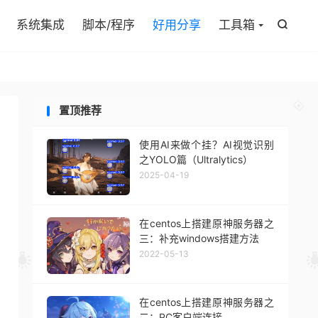

系统集成
脚本/程序
好用分享
工具箱

置顶推荐
使用AI来做个挂？AI视觉识别
之YOLO篇（Ultralytics）
2025-04-19
在centos上搭建原神服务器之
三：补充windows搭建方法
2022-05-13
在centos上搭建原神服务器之
二：PC客户端连接