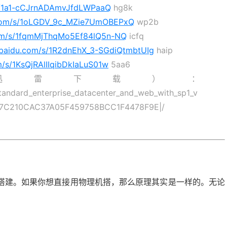
/s/1a1-cCJrnADAmvJfdLWPaaQ
hg8k
u.com/s/1oLGDV_9c_MZie7UmOBEPxQ
wp2b
com/s/1fqmMjThqMo5Ef84lQ5n-NQ
icfq
n.baidu.com/s/1R2dnEhX_3-SGdiQtmbtUIg
haip
m/s/1KsQjRAlIIqibDkIaLuS01w
5aa6
迅雷下载）：
standard_enterprise_datacenter_and_web_with_sp1_v
48|7C210CAC37A05F459758BCC1F4478F9E|/
搭建。如果你想直接用物理机搭，那么原理其实是一样的。无论