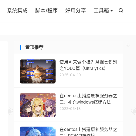

系统集成
脚本/程序
好用分享
工具箱

置顶推荐
使用AI来做个挂？AI视觉识别
之YOLO篇（Ultralytics）
2025-04-19
在centos上搭建原神服务器之
三：补充windows搭建方法
2022-05-13
在centos上搭建原神服务器之
二：PC客户端连接