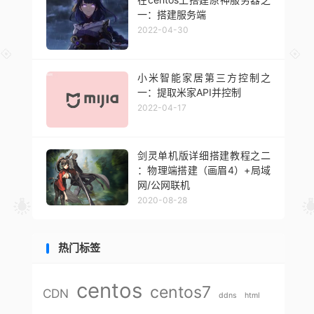
一：搭建服务端
2022-04-30
小米智能家居第三方控制之
一：提取米家API并控制
2022-04-17
剑灵单机版详细搭建教程之二
：物理端搭建（画眉4）+局域
网/公网联机
2020-08-28
热门标签
centos
centos7
CDN
ddns
html