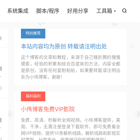

系统集成
脚本/程序
好用分享
工具箱

特别推荐
章
本站内容均为原创 转载请注明出处
这个博客的文章和教程，来源于自己瞎折腾的慢慢
摸索，经验的积累和综合百度来的方法，内容全都
稍
是原创，没有任何复制粘贴，如果要转载请注明出
一
处为小伟博客，谢谢！
5
)
福利福利
小伟博客免费VIP影院
能
免费、高清、秒解析全网视频。小伟博客提供，美
花
观、干净，无需注册登录下载软件，即可免费看全
网VIP视频，提供10条解析线路，解析线路和影视实
5
)
时更新，分类齐全，完美保证你的观影体验！