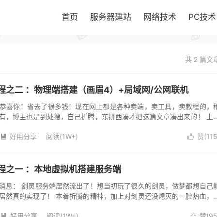
首页
服务器建站
网络技术
PC技术
共 2 篇文
程之二 ：物理端搭建（画眉4）+局域网/公网联机
恭喜你！省去了很多钱！现在网上都是各种卖端，卖工具，卖教程的，
有，博主也是到处搜，自己折腾，东拼西凑才把这篇文章凑出来的！ 上
com/...
好用分享
阅读(
1W+
)
赞(
11


程之一 ：本地虚拟机搭建服务端
消息： 剑灵服务端居然流出了！想当初玩了很久的剑灵，做梦都想自己
居然真的实现了！ 本着折腾的精神，加上对剑灵还没熄灭的一腔热血，
局域网联机，到公网多人联机，...
好用分享
阅读(
1W+
)
赞(
9

