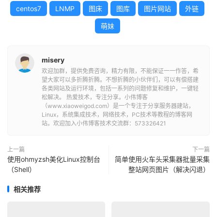
centos7
LNMP
图床
图库
图片网站
外链
萌妹
misery
欢迎加群，提供免费咨询，精力有限，不能保证一一作答，希
望大家可以多折腾折腾。不想折腾的小伙伴们，可以有偿搭建
各类网站及运行环境，包括一系列的问题修复和维护，一键轻
松解决。 热爱技术，专注分享。小伟博客
（www.xiaoweigod.com）是一个专注于分享服务器建站，
Linux，系统集成技术，网络技术，PC技术等教程的博客网
站。欢迎加入小伟博客技术交流群：573326421
上一篇
下一篇
使用ohmyzsh美化Linux控制台
简单使用火车头采集器批量采集
（Shell）
整站网页图片（解决闪退）
相关推荐