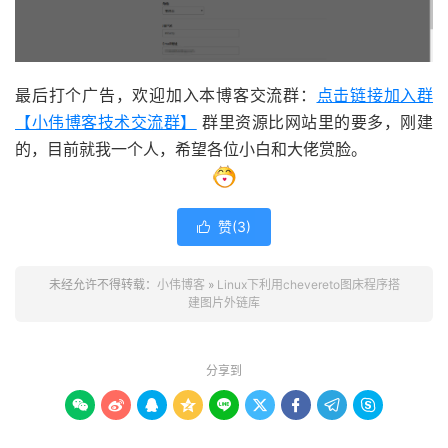
最后打个广告，欢迎加入本博客交流群：
点击链接加入群
【小伟博客技术交流群】
群里资源比网站里的要多，刚建
的，目前就我一个人，希望各位小白和大佬赏脸。
赞(
3
)

未经允许不得转载：
小伟博客
»
Linux下利用chevereto图床程序搭
建图片外链库
分享到








