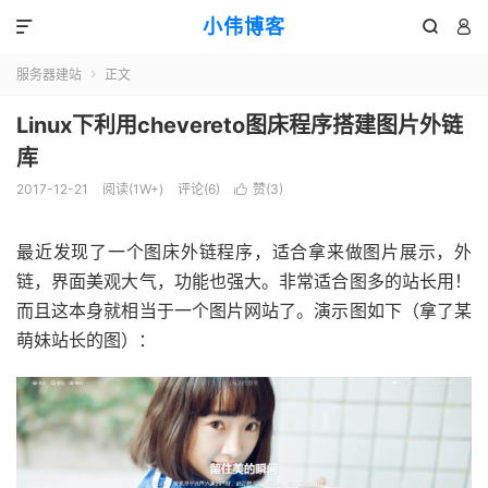
小伟博客



服务器建站
正文

Linux下利用chevereto图床程序搭建图片外链
库
2017-12-21
阅读(
1W+
)
评论(6)
赞(
3
)

最近发现了一个图床外链程序，适合拿来做图片展示，外
链，界面美观大气，功能也强大。非常适合图多的站长用！
而且这本身就相当于一个图片网站了。演示图如下（拿了某
萌妹站长的图）：