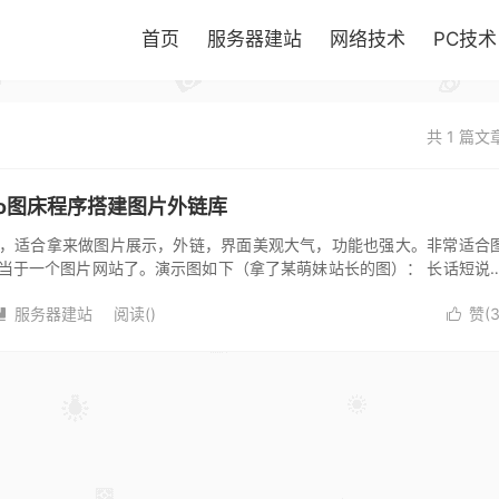
首页
服务器建站
网络技术
PC技术
共 1 篇文
reto图床程序搭建图片外链库
，适合拿来做图片展示，外链，界面美观大气，功能也强大。非常适合
当于一个图片网站了。演示图如下（拿了某萌妹站长的图）： 长话短说
的东西还是老生常谈的cent...
服务器建站
阅读(
)
赞(

