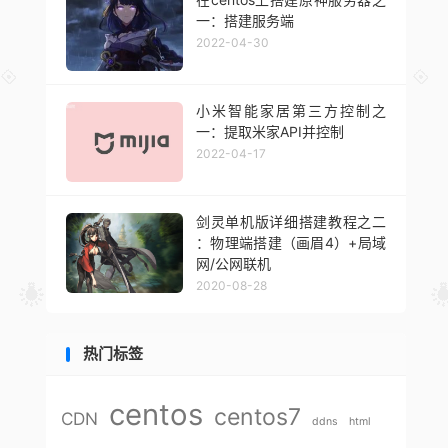
一：搭建服务端
2022-04-30
小米智能家居第三方控制之
一：提取米家API并控制
2022-04-17
剑灵单机版详细搭建教程之二
：物理端搭建（画眉4）+局域
网/公网联机
2020-08-28
热门标签
centos
centos7
CDN
ddns
html