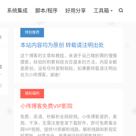

系统集成
脚本/程序
好用分享
工具箱

特别推荐
章
本站内容均为原创 转载请注明出处
这个博客的文章和教程，来源于自己瞎折腾的慢慢
摸索，经验的积累和综合百度来的方法，内容全都
图
是原创，没有任何复制粘贴，如果要转载请注明出
，
处为小伟博客，谢谢！
3
)
福利福利
小伟博客免费VIP影院
免费、高清、秒解析全网视频。小伟博客提供，美
观、干净，无需注册登录下载软件，即可免费看全
网VIP视频，提供10条解析线路，解析线路和影视实
时更新，分类齐全，完美保证你的观影体验！