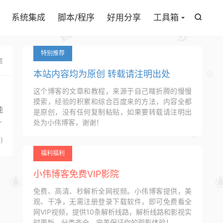

系统集成
脚本/程序
好用分享
工具箱

特别推荐
章
本站内容均为原创 转载请注明出处
这个博客的文章和教程，来源于自己瞎折腾的慢慢
摸索，经验的积累和综合百度来的方法，内容全都
能
是原创，没有任何复制粘贴，如果要转载请注明出
花
处为小伟博客，谢谢！
5
)
福利福利
小伟博客免费VIP影院
免费、高清、秒解析全网视频。小伟博客提供，美
观、干净，无需注册登录下载软件，即可免费看全
网VIP视频，提供10条解析线路，解析线路和影视实
时更新，分类齐全，完美保证你的观影体验！