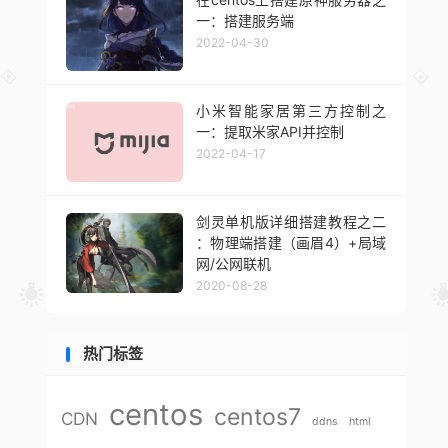
一：搭建服务端
2022-04-30
小米智能家居第三方控制之
一：提取米家API并控制
2022-04-17
剑灵单机版详细搭建教程之二
：物理端搭建（画眉4）+局域
网/公网联机
2020-08-28
热门标签
centos
centos7
CDN
ddns
html