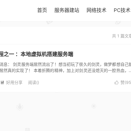
首页
服务器建站
网络技术
PC技术
共 1 篇文
程之一 ：本地虚拟机搭建服务端
消息： 剑灵服务端居然流出了！想当初玩了很久的剑灵，做梦都想自己
居然真的实现了！ 本着折腾的精神，加上对剑灵还没熄灭的一腔热血，
局域网联机，到公网多人联机，...
好用分享
阅读(
)
赞(
9

