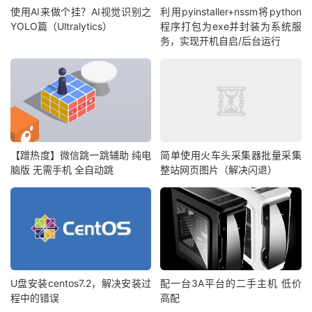
使用AI来做个挂？AI视觉识别之
利用pyinstaller+nssm将python
YOLO篇（Ultralytics）
程序打包为exe并封装为系统服
务，实现开机自启/后台运行
【蹭热度】微信跳一跳辅助 纯电
简单使用火车头采集器批量采集
脑版 无需手机 全自动跳
整站网页图片（解决闪退）
U盘安装centos7.2，解决安装过
配一台3A平台的二手主机 低价
程中的错误
高配