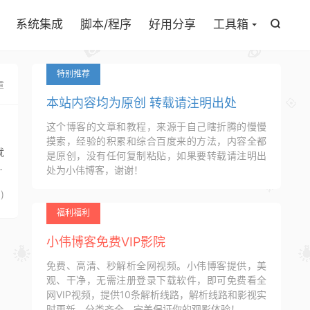

系统集成
脚本/程序
好用分享
工具箱

特别推荐
章
本站内容均为原创 转载请注明出处
这个博客的文章和教程，来源于自己瞎折腾的慢慢
摸索，经验的积累和综合百度来的方法，内容全都
就
是原创，没有任何复制粘贴，如果要转载请注明出
备
处为小伟博客，谢谢！
1
)
福利福利
小伟博客免费VIP影院
免费、高清、秒解析全网视频。小伟博客提供，美
观、干净，无需注册登录下载软件，即可免费看全
网VIP视频，提供10条解析线路，解析线路和影视实
时更新，分类齐全，完美保证你的观影体验！