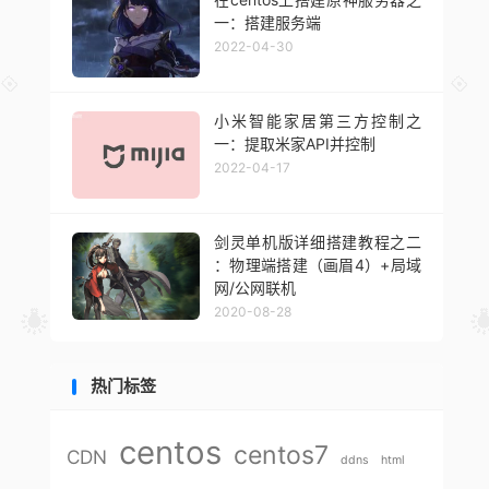
一：搭建服务端
2022-04-30
小米智能家居第三方控制之
一：提取米家API并控制
2022-04-17
剑灵单机版详细搭建教程之二
：物理端搭建（画眉4）+局域
网/公网联机
2020-08-28
热门标签
centos
centos7
CDN
ddns
html