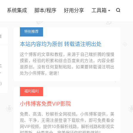

系统集成
脚本/程序
好用分享
工具箱

特别推荐
章
本站内容均为原创 转载请注明出处
这个博客的文章和教程，来源于自己瞎折腾的慢慢
摸索，经验的积累和综合百度来的方法，内容全都
止
是原创，没有任何复制粘贴，如果要转载请注明出
据
处为小伟博客，谢谢！
7
)
福利福利
小伟博客免费VIP影院
免费、高清、秒解析全网视频。小伟博客提供，美
观、干净，无需注册登录下载软件，即可免费看全
网VIP视频，提供10条解析线路，解析线路和影视实
时更新，分类齐全，完美保证你的观影体验！