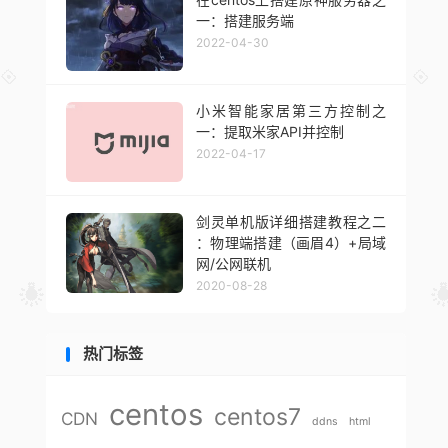
一：搭建服务端
2022-04-30
小米智能家居第三方控制之
一：提取米家API并控制
2022-04-17
剑灵单机版详细搭建教程之二
：物理端搭建（画眉4）+局域
网/公网联机
2020-08-28
热门标签
centos
centos7
CDN
ddns
html