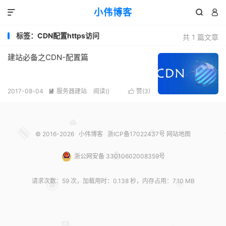
小伟博客



标签：CDN配置https访问
共 1 篇文章
建站必备之CDN-配置篇
2017-08-04
服务器建站
阅读(
)
赞(
3
)


© 2016-2026
小伟博客
浙ICP备17022437号
网站地图
浙公网安备 33010602008359号
请求次数：59 次，加载用时：0.138 秒，内存占用：7.10 MB