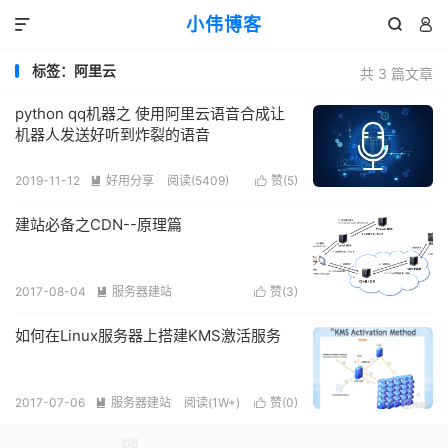
小伟博客



标签：阿里云
共 3 篇文章
python qq机器之 使用阿里云语音合成让
机器人发送好听到炸裂的语音
2019-11-12
好用分享
阅读(
5409
)
赞(
5
)


建站必备之CDN--原理篇
2017-08-04
服务器建站
赞(
3
)


阅读(
4527
)
如何在Linux服务器上搭建KMS激活服务
2017-07-06
服务器建站
阅读(
1W+
)
赞(
0
)

