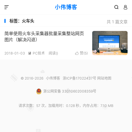
小伟博客



标签：火车头
共 1 篇文章
简单使用火车头采集器批量采集整站网页
图片（解决闪退）
2018-01-03
PC技术
阅读(
)
赞(
5
)


© 2016-2026
小伟博客
浙ICP备17022437号
网站地图
浙公网安备 33010602008359号
请求次数：57 次，加载用时：0.128 秒，内存占用：7.10 MB