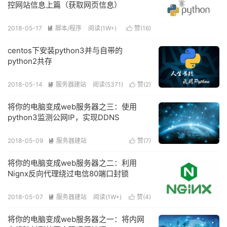
控网站信息上篇（获取网页信息）
2018-05-17
脚本/程序
阅读(
1W+
)
赞(
16
)


centos下安装python3并与自带的
python2共存
2018-05-14
服务器建站
阅读(
5371
)
赞(
2
)


将你的电脑变成web服务器之三：使用
python3监测公网IP，实现DDNS
2018-05-09
服务器建站
赞(
7
)


阅读(
9409
)
将你的电脑变成web服务器之二：利用
Nignx反向代理绕过电信80端口封锁
2018-05-07
服务器建站
阅读(
1W+
)
赞(
4
)


将你的电脑变成web服务器之一：将内网