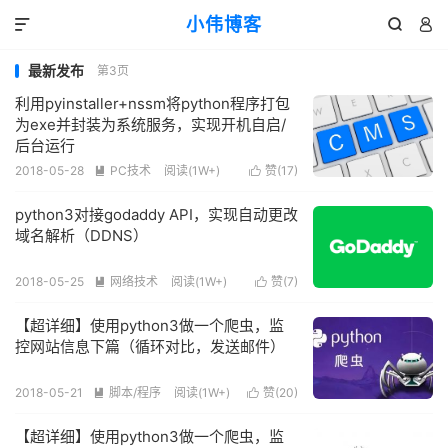
小伟博客



最新发布
第3页
利用pyinstaller+nssm将python程序打包
为exe并封装为系统服务，实现开机自启/
后台运行
2018-05-28
PC技术
阅读(
1W+
)
赞(
17
)


python3对接godaddy API，实现自动更改
域名解析（DDNS）
2018-05-25
网络技术
阅读(
1W+
)
赞(
7
)


【超详细】使用python3做一个爬虫，监
控网站信息下篇（循环对比，发送邮件）
2018-05-21
脚本/程序
阅读(
1W+
)
赞(
20
)


【超详细】使用python3做一个爬虫，监