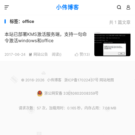
小伟博客



标签：office
共 1 篇文章
本站已部署KMS激活服务端，支持一句命
令激活windows和office
2017-06-24
网站公告
阅读(
)
赞(
13
)


© 2016-2026
小伟博客
浙ICP备17022437号
网站地图
浙公网安备 33010602008359号
请求次数：57 次，加载用时：0.165 秒，内存占用：7.08 MB