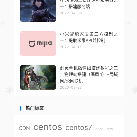
一：搭建服务端
2022-04-30
小米智能家居第三方控制之
一：提取米家API并控制
2022-04-17
剑灵单机版详细搭建教程之二
：物理端搭建（画眉4）+局域
网/公网联机
2020-08-28
热门标签
centos
centos7
CDN
ddns
html