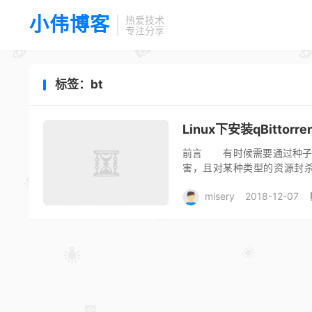
小伟博客
热爱技术
专注分享
标签：bt
Linux下安装qBitto
前言 有时候需要通过种子下
害，且对某种类型的资源封
毕，需要一直开着电脑...
misery
2018-12-07