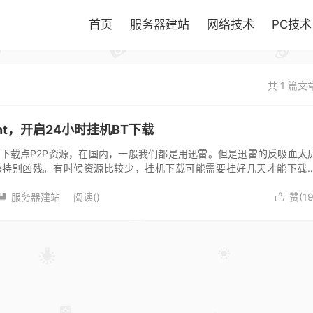
首页
服务器建站
网络技术
PC技术
共 1 篇文
rrent，开启24小时挂机BT下载
载点P2P资源，在国内，一般我们都是用迅雷。但是迅雷的反吸血太
杀特别凶残。有时候资源比较少，挂机下载可能需要挂好几天才能下载
服务器建站
阅读(
)
赞(
1

