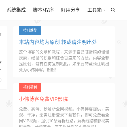

系统集成
脚本/程序
好用分享
工具箱

特别推荐
章
本站内容均为原创 转载请注明出处
这个博客的文章和教程，来源于自己瞎折腾的慢慢
摸索，经验的积累和综合百度来的方法，内容全都
厉
是原创，没有任何复制粘贴，如果要转载请注明出
完
处为小伟博客，谢谢！
9
)
福利福利
小伟博客免费VIP影院
免费、高清、秒解析全网视频。小伟博客提供，美
观、干净，无需注册登录下载软件，即可免费看全
网VIP视频，提供10条解析线路，解析线路和影视实
时更新，分类齐全，完美保证你的观影体验！