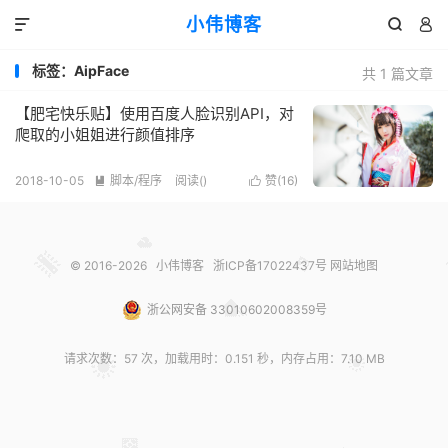
小伟博客



标签：AipFace
共 1 篇文章
【肥宅快乐贴】使用百度人脸识别API，对
爬取的小姐姐进行颜值排序
2018-10-05
脚本/程序
阅读(
)
赞(
16
)


© 2016-2026
小伟博客
浙ICP备17022437号
网站地图
浙公网安备 33010602008359号
请求次数：57 次，加载用时：0.151 秒，内存占用：7.10 MB