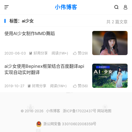
小伟博客



标签：ai少女
共 2 篇文章
使用AI少女制作MMD舞蹈
2020-06-03
好用分享
阅读(
1W+
)
赞(
29
)


ai少女使用Bepinex框架结合百度翻译api
实现自动实时翻译
2019-10-27
好用分享
阅读(
1W+
)
赞(
56
)


© 2016-2026
小伟博客
浙ICP备17022437号
网站地图
浙公网安备 33010602008359号