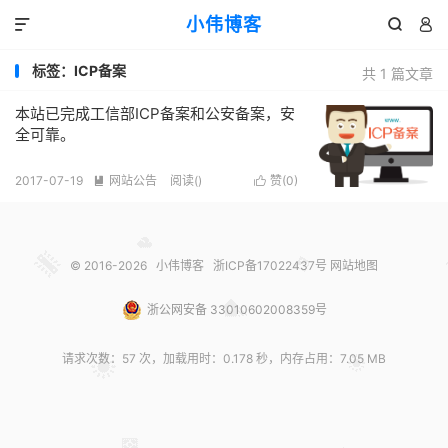
小伟博客



标签：ICP备案
共 1 篇文章
本站已完成工信部ICP备案和公安备案，安
全可靠。
2017-07-19
网站公告
阅读(
)
赞(
0
)


© 2016-2026
小伟博客
浙ICP备17022437号
网站地图
浙公网安备 33010602008359号
请求次数：57 次，加载用时：0.178 秒，内存占用：7.05 MB