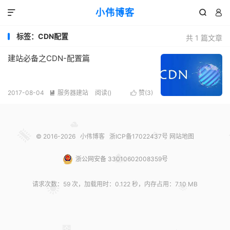
小伟博客



标签：CDN配置
共 1 篇文章
建站必备之CDN-配置篇
2017-08-04
服务器建站
阅读(
)
赞(
3
)


© 2016-2026
小伟博客
浙ICP备17022437号
网站地图
浙公网安备 33010602008359号
请求次数：59 次，加载用时：0.122 秒，内存占用：7.10 MB