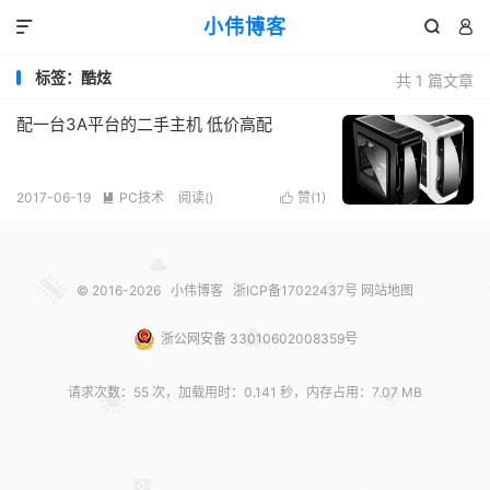
小伟博客



标签：酷炫
共 1 篇文章
配一台3A平台的二手主机 低价高配
2017-06-19
PC技术
阅读(
)
赞(
1
)


© 2016-2026
小伟博客
浙ICP备17022437号
网站地图
浙公网安备 33010602008359号
请求次数：55 次，加载用时：0.141 秒，内存占用：7.07 MB