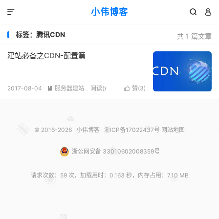
小伟博客



标签：腾讯CDN
共 1 篇文章
建站必备之CDN-配置篇
2017-08-04
服务器建站
阅读(
)
赞(
3
)


© 2016-2026
小伟博客
浙ICP备17022437号
网站地图
浙公网安备 33010602008359号
请求次数：59 次，加载用时：0.163 秒，内存占用：7.10 MB