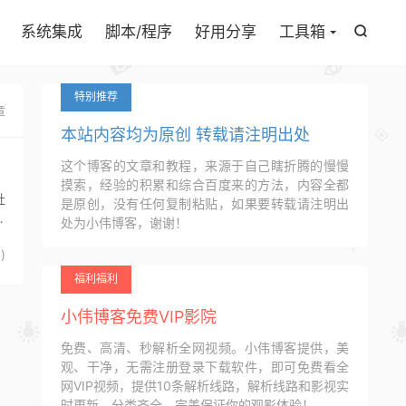

系统集成
脚本/程序
好用分享
工具箱

特别推荐
章
本站内容均为原创 转载请注明出处
这个博客的文章和教程，来源于自己瞎折腾的慢慢
摸索，经验的积累和综合百度来的方法，内容全都
社
是原创，没有任何复制粘贴，如果要转载请注明出
的
处为小伟博客，谢谢！
4
)
福利福利
小伟博客免费VIP影院
免费、高清、秒解析全网视频。小伟博客提供，美
观、干净，无需注册登录下载软件，即可免费看全
网VIP视频，提供10条解析线路，解析线路和影视实
时更新，分类齐全，完美保证你的观影体验！