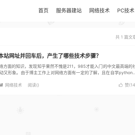
首页
服务器建站
网络技术
PC技术
共 1 篇文
本站网址并回车后，产生了哪些技术步骤？
络方面的知识，发现知乎果然不愧是211，985才能入门的中文最高端的
动又形象。由于博主工作上对网络方面有一定的了解，且在自学python
，我决定开一篇文章，...
网络技术
阅读(
)
赞(
1

