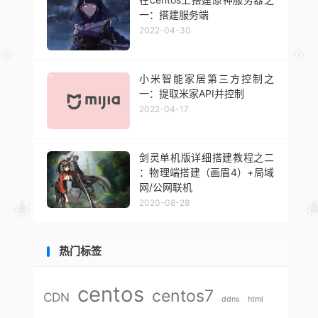
一：搭建服务端
2022-04-30
小米智能家居第三方控制之
一：提取米家API并控制
2022-04-17
剑灵单机版详细搭建教程之二
：物理端搭建（画眉4）+局域
网/公网联机
2020-08-28
热门标签
centos
centos7
CDN
ddns
html