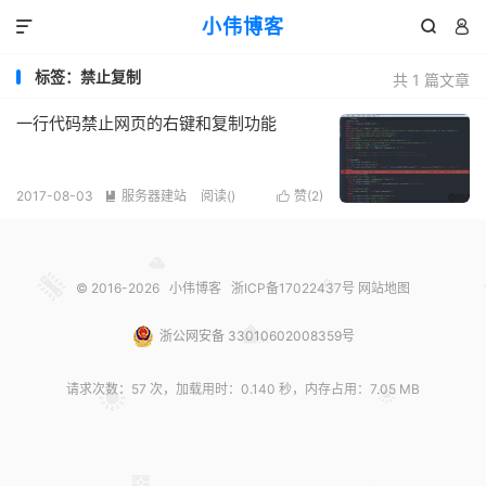
小伟博客



标签：禁止复制
共 1 篇文章
一行代码禁止网页的右键和复制功能
2017-08-03
服务器建站
阅读(
)
赞(
2
)


© 2016-2026
小伟博客
浙ICP备17022437号
网站地图
浙公网安备 33010602008359号
请求次数：57 次，加载用时：0.140 秒，内存占用：7.05 MB