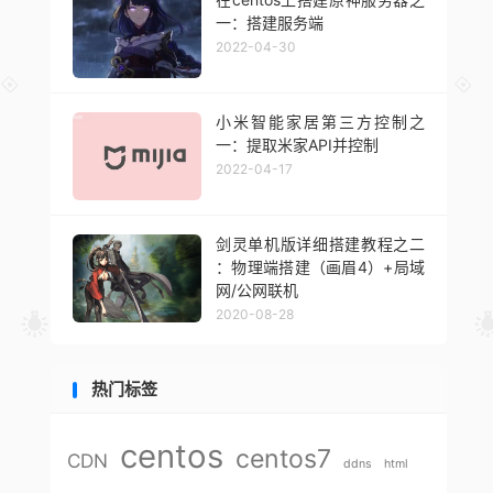
一：搭建服务端
2022-04-30
小米智能家居第三方控制之
一：提取米家API并控制
2022-04-17
剑灵单机版详细搭建教程之二
：物理端搭建（画眉4）+局域
网/公网联机
2020-08-28
热门标签
centos
centos7
CDN
ddns
html