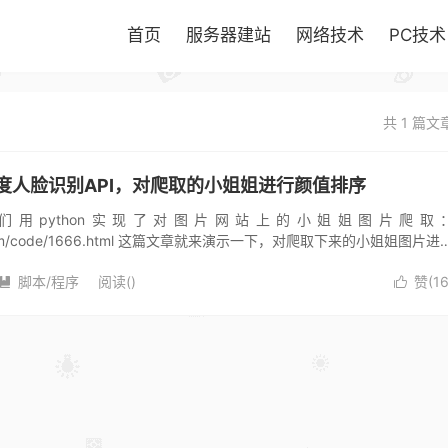
首页
服务器建站
网络技术
PC技术
共 1 篇文
度人脸识别API，对爬取的小姐姐进行颜值排序
用python实现了对图片网站上的小姐姐图片爬取
god.com/code/1666.html 这篇文章就来演示一下，对爬取下来的小姐姐图片进
对图片进...
脚本/程序
阅读(
)
赞(
1

