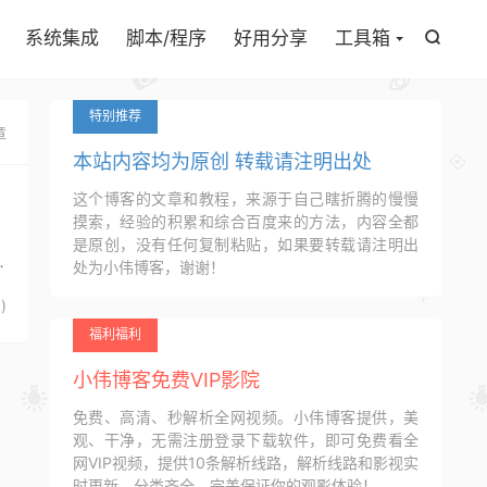

系统集成
脚本/程序
好用分享
工具箱

特别推荐
章
本站内容均为原创 转载请注明出处
这个博客的文章和教程，来源于自己瞎折腾的慢慢
摸索，经验的积累和综合百度来的方法，内容全都
：
是原创，没有任何复制粘贴，如果要转载请注明出
行
处为小伟博客，谢谢！
6
)
福利福利
小伟博客免费VIP影院
免费、高清、秒解析全网视频。小伟博客提供，美
观、干净，无需注册登录下载软件，即可免费看全
网VIP视频，提供10条解析线路，解析线路和影视实
时更新，分类齐全，完美保证你的观影体验！