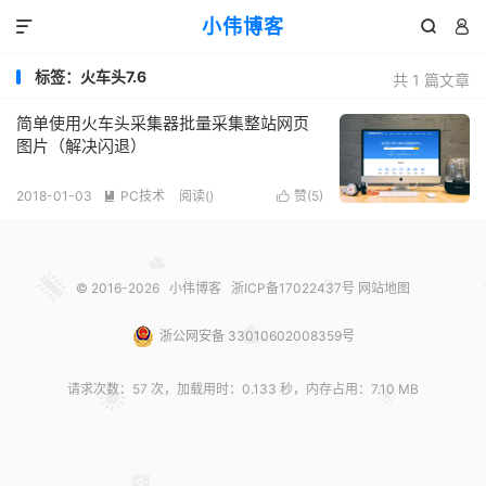
小伟博客



标签：火车头7.6
共 1 篇文章
简单使用火车头采集器批量采集整站网页
图片（解决闪退）
2018-01-03
PC技术
阅读(
)
赞(
5
)


© 2016-2026
小伟博客
浙ICP备17022437号
网站地图
浙公网安备 33010602008359号
请求次数：57 次，加载用时：0.133 秒，内存占用：7.10 MB