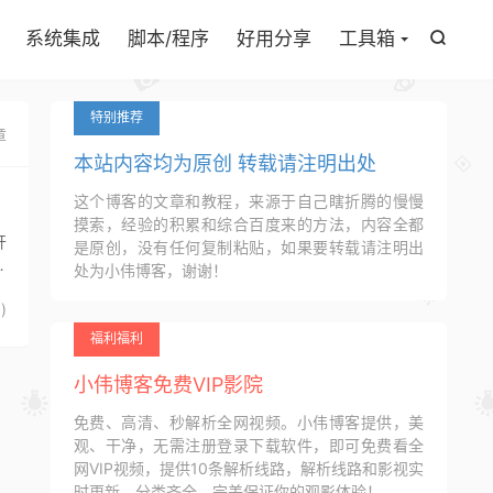

系统集成
脚本/程序
好用分享
工具箱

特别推荐
章
本站内容均为原创 转载请注明出处
这个博客的文章和教程，来源于自己瞎折腾的慢慢
摸索，经验的积累和综合百度来的方法，内容全都
开
是原创，没有任何复制粘贴，如果要转载请注明出
个
处为小伟博客，谢谢！
3
)
福利福利
小伟博客免费VIP影院
免费、高清、秒解析全网视频。小伟博客提供，美
观、干净，无需注册登录下载软件，即可免费看全
网VIP视频，提供10条解析线路，解析线路和影视实
时更新，分类齐全，完美保证你的观影体验！