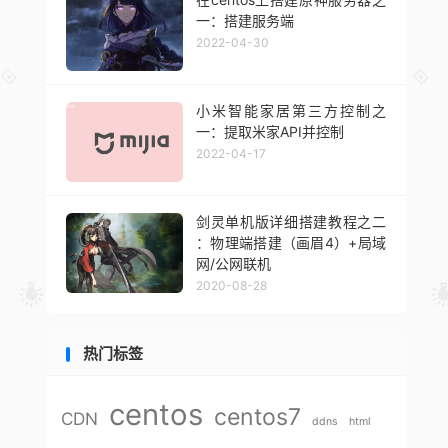
一：搭建服务端
2022-04-30
小米智能家居第三方控制之
一：提取米家API并控制
2022-04-17
剑灵单机版详细搭建教程之二
：物理端搭建（画眉4）+局域
网/公网联机
2020-08-28
热门标签
centos
centos7
CDN
ddns
html