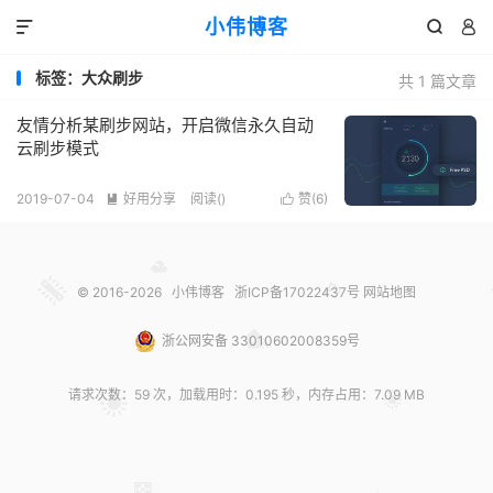
小伟博客



标签：大众刷步
共 1 篇文章
友情分析某刷步网站，开启微信永久自动
云刷步模式
2019-07-04
好用分享
阅读(
)
赞(
6
)


© 2016-2026
小伟博客
浙ICP备17022437号
网站地图
浙公网安备 33010602008359号
请求次数：59 次，加载用时：0.195 秒，内存占用：7.09 MB