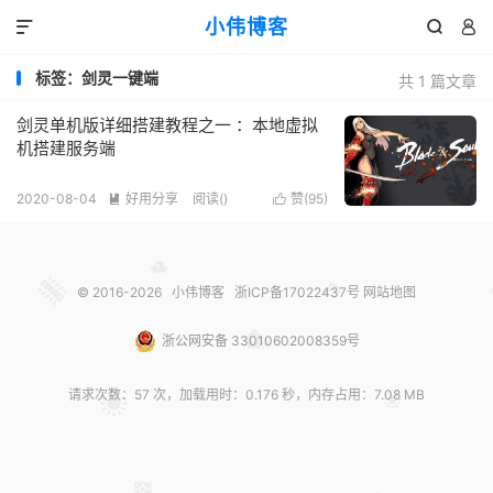
小伟博客



标签：剑灵一键端
共 1 篇文章
剑灵单机版详细搭建教程之一 ：本地虚拟
机搭建服务端
2020-08-04
好用分享
阅读(
)
赞(
95
)


© 2016-2026
小伟博客
浙ICP备17022437号
网站地图
浙公网安备 33010602008359号
请求次数：57 次，加载用时：0.176 秒，内存占用：7.08 MB