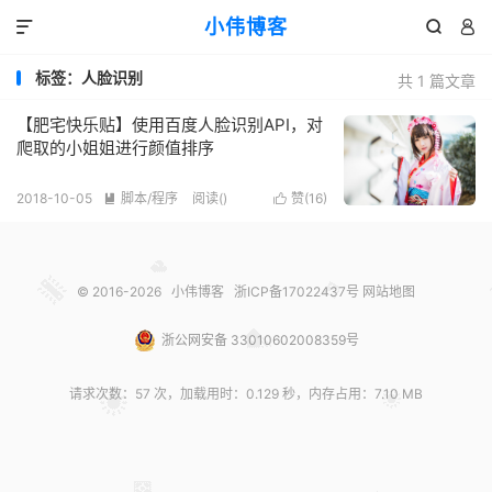
小伟博客



标签：人脸识别
共 1 篇文章
【肥宅快乐贴】使用百度人脸识别API，对
爬取的小姐姐进行颜值排序
2018-10-05
脚本/程序
阅读(
)
赞(
16
)


© 2016-2026
小伟博客
浙ICP备17022437号
网站地图
浙公网安备 33010602008359号
请求次数：57 次，加载用时：0.129 秒，内存占用：7.10 MB