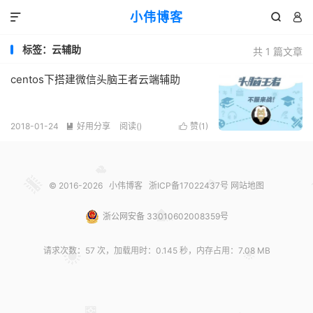
小伟博客



标签：云辅助
共 1 篇文章
centos下搭建微信头脑王者云端辅助
2018-01-24
好用分享
阅读(
)
赞(
1
)


© 2016-2026
小伟博客
浙ICP备17022437号
网站地图
浙公网安备 33010602008359号
请求次数：57 次，加载用时：0.145 秒，内存占用：7.08 MB